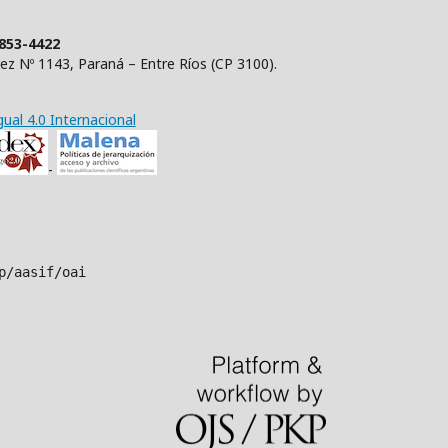
1853-4422
rez Nº 1143, Paraná – Entre Ríos (CP 3100).
al 4.0 Internacional
-
p/aasif/oai