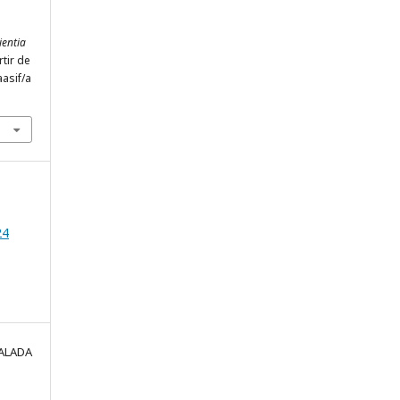
ientia
rtir de
aasif/a
24
CALADA