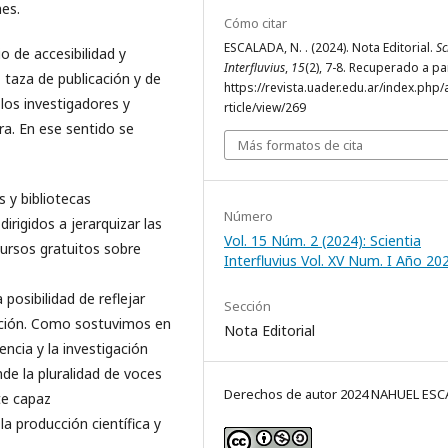
nes.
Cómo citar
ESCALADA, N. . (2024). Nota Editorial.
Sc
o de accesibilidad y
Interfluvius
,
15
(2), 7-8. Recuperado a pa
 taza de publicación y de
https://revista.uader.edu.ar/index.php/
os investigadores y
rticle/view/269
a. En ese sentido se
Más formatos de cita
s y bibliotecas
Número
irigidos a jerarquizar las
Vol. 15 Núm. 2 (2024): Scientia
 cursos gratuitos sobre
Interfluvius Vol. XV Num. I Año 20
posibilidad de reflejar
Sección
lación. Como sostuvimos en
Nota Editorial
ncia y la investigación
de la pluralidad de voces
Derechos de autor 2024 NAHUEL ES
te capaz
la producción científica y