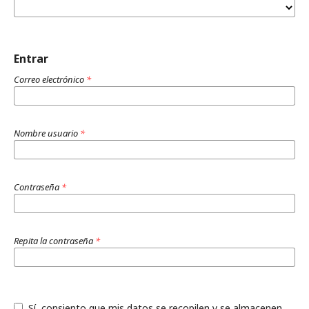
Entrar
Correo electrónico
*
Nombre usuario
*
Contraseña
*
Repita la contraseña
*
Sí, consiento que mis datos se recopilen y se almacenen